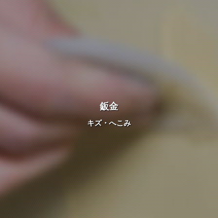
鈑金
キズ・へこみ