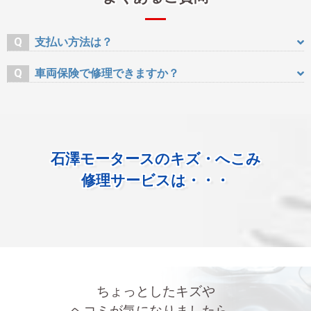
Q
支払い方法は？
現金、ローン、PayPay、各種クレジットカードをご利用
Q
車両保険で修理できますか？
頂けます。
当社保険契約車は勿論、他社の保険会社も対応できま
す。
石澤モータースのキズ・へこみ
修理サービスは・・・
ちょっとしたキズや
ヘコミが気になりましたら、